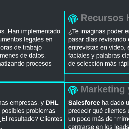
Recursos
os. Han implementado
¿Te imaginas poder en
umentos legales en
pasar días revisando
oras de trabajo
entrevistas en video,
úmenes de datos,
faciales y palabras c
matizando procesos
de selección más rápid
Marketing 
chas empresas, y
DHL
Salesforce
ha dado u
r posibles problemas
predecir qué clientes
 ¿El resultado? Clientes
un poco más de “mimo
.
centrarse en los lea