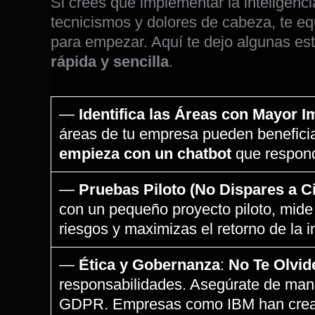
Si crees que implementar la inteligenci
tecnicismos y dolores de cabeza, te eq
para empezar. Aquí te dejo algunas est
rápida y sencilla
.
—
Identifica las Áreas con Mayor I
áreas de tu empresa pueden beneficiar
empieza con un chatbot
que respond
—
Pruebas Piloto (No Dispares a C
con un pequeño proyecto piloto, mide l
riesgos y maximizas el retorno de la i
—
Ética y Gobernanza
:
No Te Olvid
responsabilidades. Asegúrate de mane
GDPR. Empresas como IBM han creado