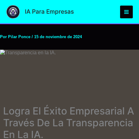
Ir
al
IA Para Empresas
contenido
Por
Pilar Ponce
/
15 de noviembre de 2024
Logra El Éxito Empresarial A
Través De La Transparencia
En La IA.