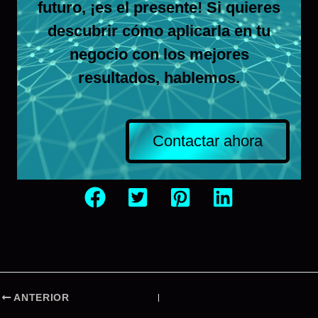
futuro, ¡es el presente! Si quieres
descubrir cómo aplicarla en tu
negocio con los mejores
resultados,
hablemos
.
Contactar ahora
ANTERIOR