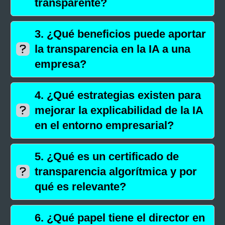
transparente?
3.
¿Qué beneficios puede aportar
la transparencia en la IA a una
empresa?
4.
¿Qué estrategias existen para
mejorar la explicabilidad de la IA
en el entorno empresarial?
5.
¿Qué es un certificado de
transparencia algorítmica y por
qué es relevante?
6.
¿Qué papel tiene el director en