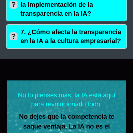
la implementación de la
transparencia en la IA?
7.
¿Cómo afecta la transparencia
en la IA a la cultura empresarial?
No lo pienses más, la IA está aquí
para revolucionarlo todo.
No dejes que la competencia te
saque ventaja. La IA no es el